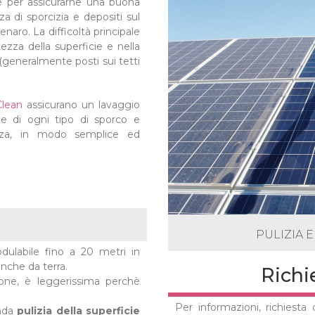
 per assicurarne una buona
 di sporcizia e depositi sul
naro. La difficoltà principale
tezza della superficie e nella
 (generalmente posti sui tetti
Clean
assicurano un lavaggio
ne di ogni tipo di sporco e
rezza, in modo semplice ed
PULIZIA 
odulabile fino a 20 metri in
anche da terra.
Richi
one, è leggerissima perchè
Per informazioni, richiesta
onda
pulizia della superficie