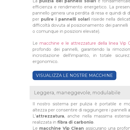
La
pulizia dei pannelli solari
è fondamentale
efficienza e rendimento energetico. La presenza
pannello genera una perdita di resa e quindi di de
per
pulire i pannelli solari
risiede nella delica
difficoltà dovuta al posizionamento dei pannelli
o comunque in posizioni elevate).
Le
macchine e le attrezzature della linea Vip 
profondo dei pannelli, garantendo la rimozio
incrostazione dell'impianto, in totale sicu
ergonomico.
VISUALIZZA LE NOSTRE MACCHINE
Leggera, maneggevole, modulabile
Il nostro sistema per pulizia è portatile e m
altezza per consentire di raggiungere i pannelli 
L'
attrezzatura
, anche nella massima estensi
realizzata in
fibra di carbonio
.
Le
macchine Vip Clean
assicurano una prof