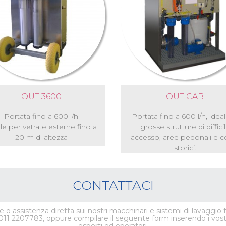
OUT 3600
OUT CAB
Portata fino a 600 l/h
Portata fino a 600 l/h, ideal
le per vetrate esterne fino a
grosse strutture di diffici
20 m di altezza
accesso, aree pedonali e ce
storici.
CONTATTACI
 o assistenza diretta sui nostri macchinari e sistemi di lavaggio fo
011 2207783, oppure compilare il seguente form inserendo i vostri 