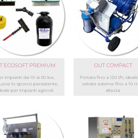
IT ECOSOFT PREMIUM
OUT COMPACT
r impianti dai 10 ai 50 kw,
Portata fino a 120 l/h, ideal
uove lo sporco persistente,
vetrate esterne fino a 10 m
deale per impianti agricoli
altezza