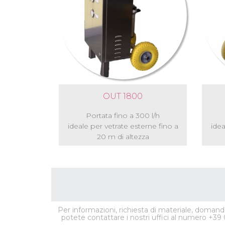
OUT 1800
Portata fino a 300 l/h
ideale per vetrate esterne fino a
idea
20 m di altezza
Per informazioni, richiesta di materiale, domande
potete contattare i nostri uffici al numero +39 