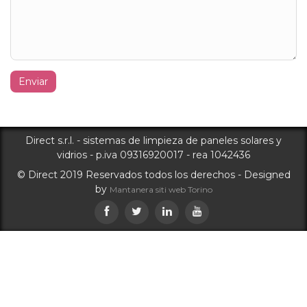
Enviar
Direct s.r.l. - sistemas de limpieza de paneles solares y
vidrios - p.iva 09316920017 - rea 1042436
© Direct 2019 Reservados todos los derechos - Designed
by
Mantanera siti web Torino